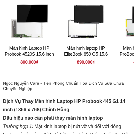
Màn hình Laptop HP
Màn hình laptop HP
Màn h
Probook 4520S 15.6 inch
EliteBook 850 G5 15.6
ProBoo
LED dày 40 pin (
inch LED Mỏng 30 Pin (
LED 
800.000₫
890.000₫
156LD40P 1366 x 768 )
156LM30P 1920 x 1080 )
140LD4
Ngọc Nguyễn Care - Tiên Phong Chuẩn Hóa Dịch Vụ Sửa Chữa
Chuyên Nghiệp
Dịch Vụ Thay Màn hình Laptop HP Probook 445 G1 14
inch (1366 x 768) Chính Hãng
Dấu hiệu nào cần phải thay màn hình laptop
Trường hợp 1:
Mặt kính laptop bị nứt vỡ và đối với dòng