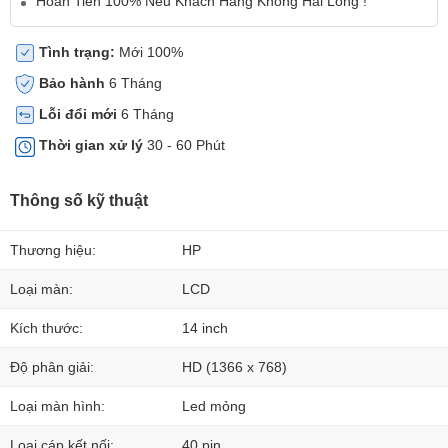
Hoàn Tiền 100% Nếu Khách Hàng Không Hài Lòng !
Tình trạng:
Mới 100%
Bảo hành
6 Tháng
Lỗi đổi mới
6 Tháng
Thời gian xử lý
30 - 60 Phút
Thông số kỹ thuật
Thương hiệu:
HP
Loại màn:
LCD
Kích thước:
14 inch
Độ phân giải:
HD (1366 x 768)
Loại màn hình:
Led mỏng
Loại cáp kết nối:
40 pin