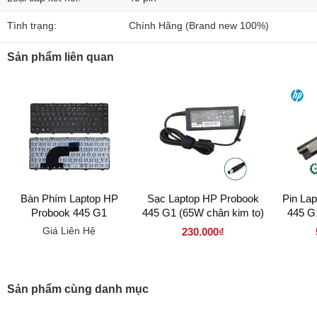
Tình trạng:
Chính Hãng (Brand new 100%)
Sản phẩm liên quan
Bàn Phím Laptop HP
Sạc Laptop HP Probook
Pin La
Probook 445 G1
445 G1 (65W chân kim to)
445 G
Giá Liên Hệ
230.000₫
Sản phẩm cùng danh mục