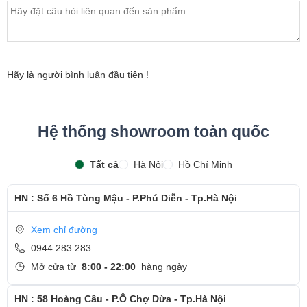
- Màn hình thay chuẩn chính hãng theo mã máy , dán tem
bảo hành sản phẩm
- Khách hàng được xem trực tiếp quá trình thay màn hình
laptop nhanh chóng chỉ trong khoảng 15 - 20 phút.
Hãy là người bình luận đầu tiên !
- Bàn giao máy cho khách hàng
- Sau khi thay màn hình xong, khách hàng sẽ được hướng
Hệ thống showroom toàn quốc
dẫn kiểm tra lại màn hình mới
- Bàn Giao máy lại cho khách hàng !
Tất cả
Hà Nội
Hồ Chí Minh
Cảm ơn quý khách đã dành thời gian tham khảo và
HN : Số 6 Hồ Tùng Mậu - P.Phú Diễn - Tp.Hà Nội
quan tâm tới dịch vụ thay màn hình tại Ngọc Nguyễn
Care
Xem chỉ đường
- Hotline
CSKH dịch vụ sửa chữa: 0944-283-283
0944 283 283
Mở cửa từ
8:00 - 22:00
hàng ngày
HN : 58 Hoàng Cầu - P.Ô Chợ Dừa - Tp.Hà Nội