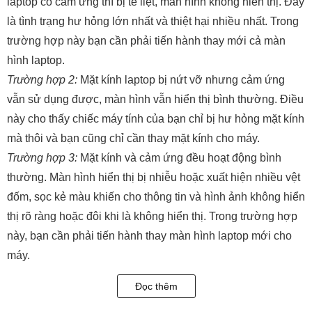
laptop có cảm ứng thì bị tê liệt, màn hình không hiển thị. Đây
là tình trạng hư hỏng lớn nhất và thiệt hại nhiều nhất. Trong
trường hợp này bạn cần phải tiến hành thay mới cả màn
hình laptop.
Trường hợp 2:
Mặt kính laptop bị nứt vỡ nhưng cảm ứng
vẫn sử dụng được, màn hình vẫn hiển thị bình thường. Điều
này cho thấy chiếc máy tính của bạn chỉ bị hư hỏng mặt kính
mà thôi và bạn cũng chỉ cần thay mặt kính cho máy.
Trường hợp 3:
Mặt kính và cảm ứng đều hoạt động bình
thường. Màn hình hiển thị bị nhiễu hoặc xuất hiện nhiều vệt
đốm, sọc kẻ màu khiến cho thông tin và hình ảnh không hiển
thị rõ ràng hoặc đôi khi là không hiển thị. Trong trường hợp
này, bạn cần phải tiến hành thay màn hình laptop mới cho
máy.
Trường hợp 4
: Laptop bị rơi vỡ mặt kính, đồng thời cảm ứng
Đọc thêm
không thể sử dụng. Thế nhưng, màn hình vẫn có thể hiển