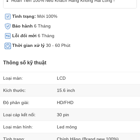
Hoàn Tiền 100% Nếu Khách Hàng Không Hài Lòng !
Tình trạng:
Mới 100%
Bảo hành
6 Tháng
Lỗi đổi mới
6 Tháng
Thời gian xử lý
30 - 60 Phút
Thông số kỹ thuật
Loại màn:
LCD
Kích thước:
15.6 inch
Độ phân giải:
HD/FHD
Loại cáp kết nối:
30 pin
Loại màn hình:
Led mỏng
Tình trạng:
Chính Hãng (Brand new 100%)