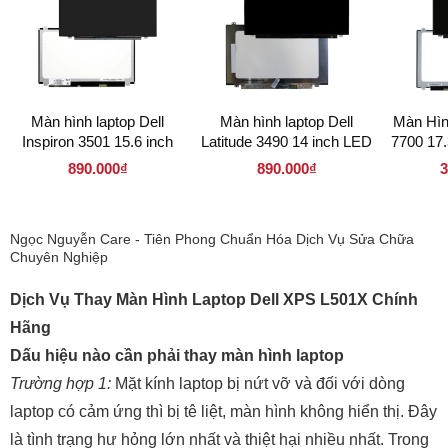
Màn hình laptop Dell
Màn hình laptop Dell
Màn Hìn
Inspiron 3501 15.6 inch
Latitude 3490 14 inch LED
7700 17
LED Mỏng 30 pin (
Mỏng ( 140LM30P 1920 x
30 pin (
890.000₫
890.000₫
3
156LM30P 1920 x 1080 )
1080 )
Ngọc Nguyễn Care - Tiên Phong Chuẩn Hóa Dịch Vụ Sửa Chữa
Chuyên Nghiệp
Dịch Vụ Thay Màn Hình Laptop Dell XPS L501X Chính
Hãng
Dấu hiệu nào cần phải thay màn hình laptop
Trường hợp 1:
Mặt kính laptop bị nứt vỡ và đối với dòng
laptop có cảm ứng thì bị tê liệt, màn hình không hiển thị. Đây
là tình trạng hư hỏng lớn nhất và thiệt hại nhiều nhất. Trong