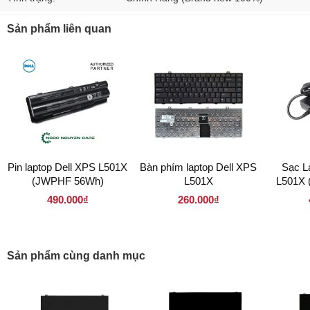
Sản phẩm liên quan
Pin laptop Dell XPS L501X
Bàn phím laptop Dell XPS
Sạc L
(JWPHF 56Wh)
L501X
L501X 
7.4
490.000₫
260.000₫
Sản phẩm cùng danh mục