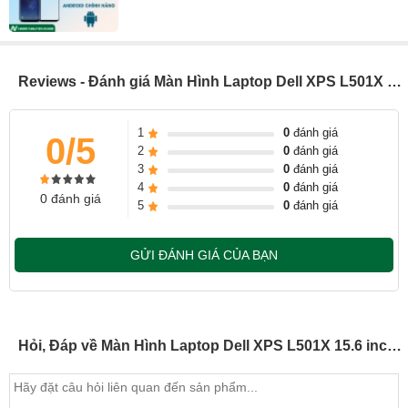
gãy hoặc hở.
5. Bị ố hoặc đốm mờ, có điểm chết !!!
- Biểu hiện: Màn hình có vết ố màu xám hoặc trắng khá lớn.
Reviews - Đánh giá Màn Hình Laptop Dell XPS L501X 15.6 inch LED dày 40 pin ( 156LD40P 1366 x 768 )
- Nguyên nhân: Do tấm chắn bên trong màn hình bị chuyển
màu nên không hiển thị đúng màu sắc lên lớp ma trận phía
1
0
đánh giá
0/5
trước
2
0
đánh giá
3
0
đánh giá
Quy Trình Thay Thế Màn Hình Laptop Tại Ngọc Nguyễn
4
0
đánh giá
Care
0 đánh giá
5
0
đánh giá
- Nhận máy và kiểm tra nhanh màn hình laptop
- Đánh giá mức độ hư hỏng của màn hình và báo lỗi chính
GỬI ĐÁNH GIÁ CỦA BẠN
xác cho khách hàng.
-Tư vấn và báo giá màn hình cho khách hàng.
- Kĩ Thuật viên tiến hành tay màn cho laptop
Hỏi, Đáp về Màn Hình Laptop Dell XPS L501X 15.6 inch LED dày 40 pin ( 156LD40P 1366 x 768 )
- Màn hình thay chuẩn chính hãng theo mã máy , dán tem
bảo hành sản phẩm