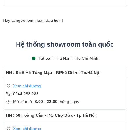
- Khách hàng được xem trực tiếp quá trình thay màn hình
laptop nhanh chóng chỉ trong khoảng 15 - 20 phút.
Hãy là người bình luận đầu tiên !
- Bàn giao máy cho khách hàng
- Sau khi thay màn hình xong, khách hàng sẽ được hướng
Hệ thống showroom toàn quốc
dẫn kiểm tra lại màn hình mới
- Bàn Giao máy lại cho khách hàng !
Tất cả
Hà Nội
Hồ Chí Minh
Cảm ơn quý khách đã dành thời gian tham khảo và
HN : Số 6 Hồ Tùng Mậu - P.Phú Diễn - Tp.Hà Nội
quan tâm tới dịch vụ thay màn hình tại Ngọc Nguyễn
Care
Xem chỉ đường
- Hotline
CSKH dịch vụ sửa chữa: 0944-283-283
0944 283 283
Mở cửa từ
8:00 - 22:00
hàng ngày
HN : 58 Hoàng Cầu - P.Ô Chợ Dừa - Tp.Hà Nội
Xem chỉ đường