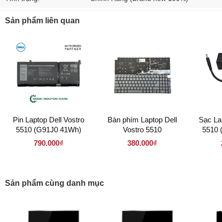
Sản phẩm liên quan
Pin Laptop Dell Vostro
Bàn phím Laptop Dell
Sạc La
5510 (G91J0 41Wh)
Vostro 5510
5510 
4.
790.000₫
380.000₫
Sản phẩm cùng danh mục