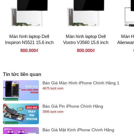
Màn hình laptop Dell
Màn hình laptop Dell
Màn Hì
Inspiron N5521 15.6 inch
Vostro V3560 15.6 inch
Alienwar
LED dày 40 pin (
LED dày 40 pin (
Mỏng 30
800.000₫
800.000₫
156LD40P 1366 x 768 )
156LD40P 1366 x 768 )
1
Tin tức liên quan
Báo Giá Màn Hình iPhone Chính Hãng 1
4675 lượt xem
Báo Giá Pin iPhone Chính Hãng
3995 lượt xem
Báo Giá Mặt Kính iPhone Chính Hãng