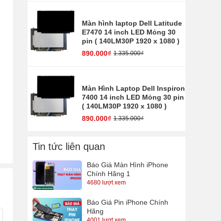
Màn hình laptop Dell Latitude
E7470 14 inch LED Mỏng 30
pin ( 140LM30P 1920 x 1080 )
890.000₫
1.335.000₫
Màn Hình Laptop Dell Inspiron
7400 14 inch LED Mỏng 30 pin
( 140LM30P 1920 x 1080 )
890.000₫
1.335.000₫
Tin tức liên quan
Báo Giá Màn Hình iPhone
Chính Hãng 1
4680 lượt xem
Báo Giá Pin iPhone Chính
Hãng
4001 lượt xem