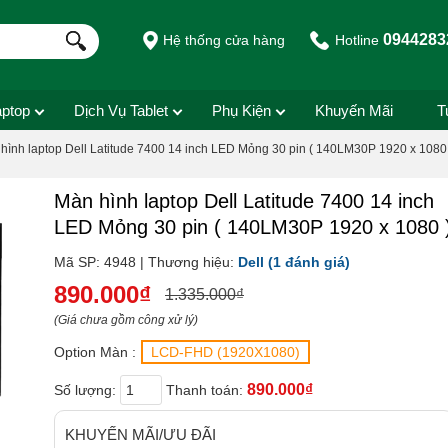
0944283
Hệ thống cửa hàng
Hotline
aptop
Dịch Vụ Tablet
Phụ Kiện
Khuyến Mãi
T
hình laptop Dell Latitude 7400 14 inch LED Mỏng 30 pin ( 140LM30P 1920 x 1080
Màn hình laptop Dell Latitude 7400 14 inch
LED Mỏng 30 pin ( 140LM30P 1920 x 1080 
Mã SP: 4948 | Thương hiệu:
Dell
(1 đánh giá)
890.000₫
1.335.000₫
(Giá chưa gồm công xử lý)
Option Màn :
LCD-FHD (1920X1080)
890.000₫
Số lượng:
Thanh toán:
KHUYẾN MÃI/ƯU ĐÃI