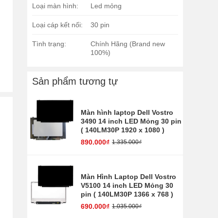
Loại màn hình:
Led mỏng
Loại cáp kết nối:
30 pin
Tình trạng:
Chính Hãng (Brand new
100%)
Sản phẩm tương tự
Màn hình laptop Dell Vostro
3490 14 inch LED Mỏng 30 pin
( 140LM30P 1920 x 1080 )
890.000₫
1.335.000₫
Màn Hình Laptop Dell Vostro
V5100 14 inch LED Mỏng 30
pin ( 140LM30P 1366 x 768 )
690.000₫
1.035.000₫