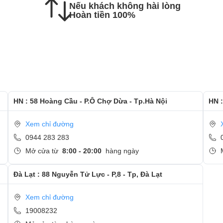
Nếu khách không hài lòng
c hướng dẫn kiểm tra lại màn hình mới
Hoàn tiền 100%
 và quan tâm tới dịch vụ thay màn hình tại Ngọc Nguyễn
HN : 58 Hoàng Cầu - P.Ô Chợ Dừa - Tp.Hà Nội
HN :
Xem chỉ đường
0944 283 283
Mở cửa từ
8:00 - 20:00
hàng ngày
Đà Lạt : 88 Nguyễn Tử Lực - P,8 - Tp, Đà Lạt
Xem chỉ đường
19008232