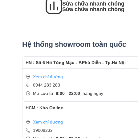
Sửa chữa nhanh chóng
- Sau khi thay màn hình xong, khách hàng sẽ đượ
Sửa chữa nhanh chóng
- Bàn Giao máy lại cho khách hàng !
Cảm ơn quý khách đã dành thời gian tham khảo
Care
Hệ thống showroom toàn quốc
- Hotline
CSKH dịch vụ sửa chữa: 0944-283-283
HN : Số 6 Hồ Tùng Mậu - P.Phú Diễn - Tp.Hà Nội
Xem chỉ đường
0944 283 283
Mở cửa từ
8:00 - 22:00
hàng ngày
HCM : Kho Online
Xem chỉ đường
19008232