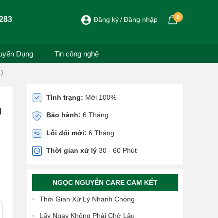
0
283
Đăng ký
Đăng nhập
uyển Dụng
Tin công nghệ
 )
Tình trạng:
Mới 100%
)
Bảo hành:
6 Tháng
Lỗi đổi mới:
6 Tháng
Thời gian xử lý
30 - 60 Phút
NGỌC NGUYỄN CARE CAM KẾT
Thời Gian Xử Lý Nhanh Chóng
Lấy Ngay Không Phải Chờ Lâu