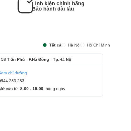
Linh kiện chính hãng
Bảo hành dài lâu
Tất cả
Hà Nội
Hồ Chí Minh
 58 Trần Phú - P.Hà Đông - Tp.Hà Nội
Xem chỉ đường
0944 283 283
Mở cửa từ
8:00 - 19:00
hàng ngày