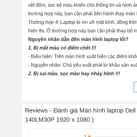
vệt đốm, sọc kẻ màu khiến cho thông tin và hình ản
trường hợp này, bạn cần phải tiến hành thay màn 
Trường hợp 4
: Laptop bị rơi vỡ mặt kính, đồng t
hiển thị. Ở trường hợp này bạn cần phải thay bộ 
Nguyên nhân dẫn đến màn hình laptop lỗi?
1. Bị mất màu có điểm chết !!!
- Biểu hiện: Trên màn hình xuất hiện các điểm khô
- Nguyên nhân: Chủ yếu xuất phát từ khâu sản xu
2. Bị sai màu, sọc màu hay nhảy hình !!!
- Biểu hiện: Màn hình chuyển sang một màu duy n
- Nguyên nhân: Có thể do lỗi ở bộ phận socket, 
tình trạng lỏng cáp.
3. Bị sọc ngang sọc dọc, đỏ nền hay lúc có lúc
Reviews - Đánh giá Màn hình laptop Dell
- Nguyên nhân: Đèn cao áp của màn hình hỏng, cá
140LM30P 1920 x 1080 )
lên
4. Bị đứt nét, màn hình bị ố hoặc đốm mờ !!!
1