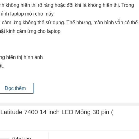
h không hiển thị rõ ràng hoặc đôi khi là không hiển thị. Trong
hình laptop mới cho máy.
hời cảm ứng không thể sử dụng. Thế nhưng, màn hình vẫn có thể
mặt kính cảm ứng cho laptop
ng hiển thị hình ảnh
ất.
hất.
Đọc thêm
hoặc quá trình đóng mở nắp gập màn hình lâu ngày cũng sẽ gây
 không !!!
 Latitude 7400 14 inch LED Mỏng 30 pin (
p màn hình đứt, vỉ cao áp hỏng, mất nguồn từ mainboard cấp
0
đánh giá