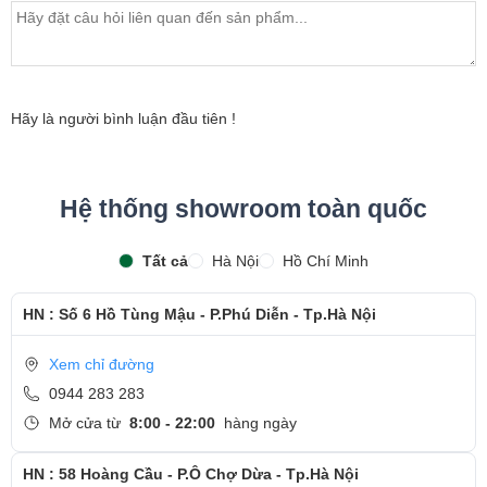
bảo hành sản phẩm
- Khách hàng được xem trực tiếp quá trình thay màn hình
laptop nhanh chóng chỉ trong khoảng 15 - 20 phút.
- Bàn giao máy cho khách hàng
Hãy là người bình luận đầu tiên !
- Sau khi thay màn hình xong, khách hàng sẽ được hướng
dẫn kiểm tra lại màn hình mới
Hệ thống showroom toàn quốc
- Bàn Giao máy lại cho khách hàng !
Tất cả
Hà Nội
Hồ Chí Minh
Cảm ơn quý khách đã dành thời gian tham khảo và
quan tâm tới dịch vụ thay màn hình tại Ngọc Nguyễn
HN : Số 6 Hồ Tùng Mậu - P.Phú Diễn - Tp.Hà Nội
Care
Xem chỉ đường
- Hotline
CSKH dịch vụ sửa chữa: 0944-283-283
0944 283 283
Mở cửa từ
8:00 - 22:00
hàng ngày
HN : 58 Hoàng Cầu - P.Ô Chợ Dừa - Tp.Hà Nội