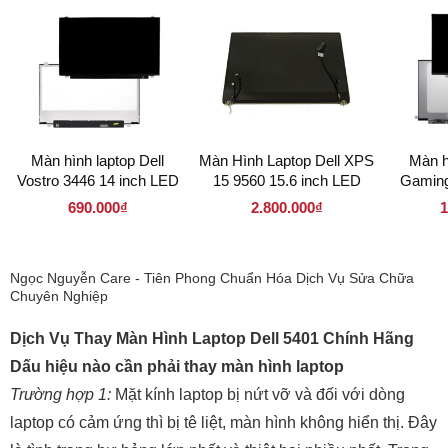
Màn hình laptop Dell
Màn Hình Laptop Dell XPS
Màn h
Vostro 3446 14 inch LED
15 9560 15.6 inch LED
Gaming
Mỏng 30 pin ( 140LM30P
Mỏng 30 pin ( 156LM30P
inch L
690.000₫
2.800.000₫
1
1366 x 768 )
1920 x 1080 )
144Hz 
19
Ngọc Nguyễn Care - Tiên Phong Chuẩn Hóa Dịch Vụ Sửa Chữa
Chuyên Nghiệp
Dịch Vụ Thay Màn Hình Laptop Dell 5401 Chính Hãng
Dấu hiệu nào cần phải thay màn hình laptop
Trường hợp 1:
Mặt kính laptop bị nứt vỡ và đối với dòng
laptop có cảm ứng thì bị tê liệt, màn hình không hiển thị. Đây