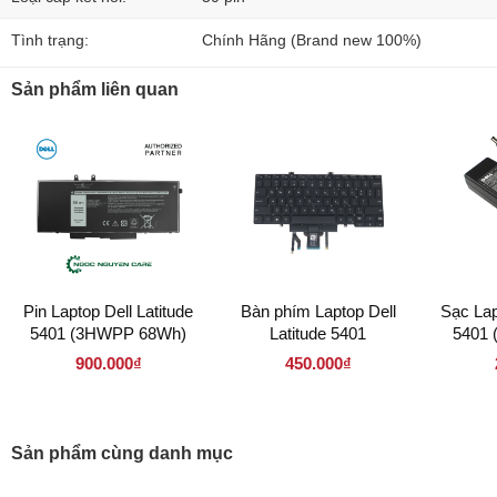
Tình trạng:
Chính Hãng (Brand new 100%)
Sản phẩm liên quan
Pin Laptop Dell Latitude
Bàn phím Laptop Dell
Sạc Lap
5401 (3HWPP 68Wh)
Latitude 5401
5401 
7.4
900.000₫
450.000₫
Sản phẩm cùng danh mục