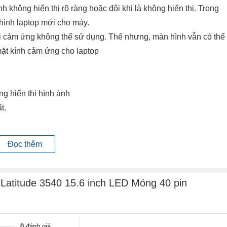
h không hiển thị rõ ràng hoặc đôi khi là không hiển thị. Trong
hình laptop mới cho máy.
hời cảm ứng không thể sử dụng. Thế nhưng, màn hình vẫn có thể
mặt kính cảm ứng cho laptop
ng hiển thị hình ảnh
ất.
hất.
Đọc thêm
hoặc quá trình đóng mở nắp gập màn hình lâu ngày cũng sẽ gây
 không !!!
 Latitude 3540 15.6 inch LED Mỏng 40 pin
p màn hình đứt, vỉ cao áp hỏng, mất nguồn từ mainboard cấp
0
đánh giá