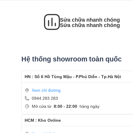
- Sau khi thay màn hình xong, khách hàng sẽ đượ
- Bàn Giao máy lại cho khách hàng !
Sửa chữa nhanh chóng
Sửa chữa nhanh chóng
Cảm ơn quý khách đã dành thời gian tham khảo
Care
- Hotline
CSKH dịch vụ sửa chữa: 0944-283-283
Hệ thống showroom toàn quốc
HN : Số 6 Hồ Tùng Mậu - P.Phú Diễn - Tp.Hà Nội
Xem chỉ đường
0944 283 283
Mở cửa từ
8:00 - 22:00
hàng ngày
HCM : Kho Online