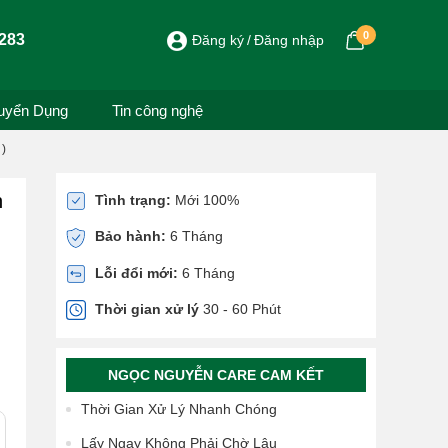
0
283
Đăng ký
Đăng nhập
uyển Dụng
Tin công nghệ
 )
h
Tình trạng:
Mới 100%
Bảo hành:
6 Tháng
Lỗi đổi mới:
6 Tháng
Thời gian xử lý
30 - 60 Phút
NGỌC NGUYỄN CARE CAM KẾT
Thời Gian Xử Lý Nhanh Chóng
Lấy Ngay Không Phải Chờ Lâu