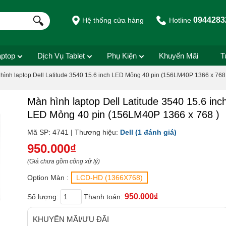
0944283
Hệ thống cửa hàng
Hotline
aptop
Dịch Vụ Tablet
Phụ Kiện
Khuyến Mãi
T
hình laptop Dell Latitude 3540 15.6 inch LED Mỏng 40 pin (156LM40P 1366 x 768
Màn hình laptop Dell Latitude 3540 15.6 inc
LED Mỏng 40 pin (156LM40P 1366 x 768 )
Mã SP: 4741 | Thương hiệu:
Dell
(1 đánh giá)
950.000₫
(Giá chưa gồm công xử lý)
Option Màn :
LCD-HD (1366X768)
950.000₫
Số lượng:
Thanh toán:
KHUYẾN MÃI/ƯU ĐÃI