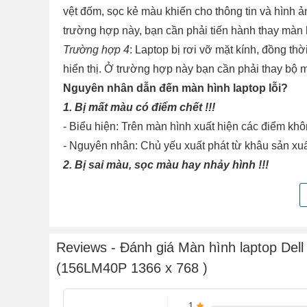
vệt đốm, sọc kẻ màu khiến cho thông tin và hình ản
trường hợp này, bạn cần phải tiến hành thay màn 
Trường hợp 4
: Laptop bị rơi vỡ mặt kính, đồng t
hiển thị. Ở trường hợp này bạn cần phải thay bộ 
Nguyên nhân dẫn đến màn hình laptop lỗi?
1. Bị mất màu có điểm chết !!!
- Biểu hiện: Trên màn hình xuất hiện các điểm khô
- Nguyên nhân: Chủ yếu xuất phát từ khâu sản xu
2. Bị sai màu, sọc màu hay nhảy hình !!!
- Biểu hiện: Màn hình chuyển sang một màu duy n
- Nguyên nhân: Có thể do lỗi ở bộ phận socket, 
tình trạng lỏng cáp.
3. Bị sọc ngang sọc dọc, đỏ nền hay lúc có lúc
Reviews - Đánh giá Màn hình laptop Dell
- Nguyên nhân: Đèn cao áp của màn hình hỏng, cá
(156LM40P 1366 x 768 )
lên
4. Bị đứt nét, màn hình bị ố hoặc đốm mờ !!!
1