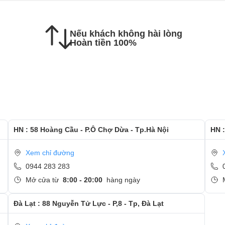
c hướng dẫn kiểm tra lại màn hình mới
Nếu khách không hài lòng
Hoàn tiền 100%
 và quan tâm tới dịch vụ thay màn hình tại Ngọc Nguyễn
HN : 58 Hoàng Cầu - P.Ô Chợ Dừa - Tp.Hà Nội
HN :
Xem chỉ đường
0944 283 283
Mở cửa từ
8:00 - 20:00
hàng ngày
Đà Lạt : 88 Nguyễn Tử Lực - P,8 - Tp, Đà Lạt