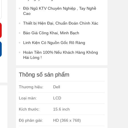
Đội Ngũ KTV Chuyên Nghiệp , Tay Nghề
Cao
Thiết bị Hiện Đại, Chuẩn Đoán Chính Xác
Báo Giá Công Khai, Minh Bạch
Linh Kiện Có Nguồn Gốc Rõ Ràng
Hoàn Tiền 100% Nếu Khách Hàng Không
Hài Lòng !
Thông số sản phẩm
Thương hiệu:
Dell
Loại màn:
LCD
Kích thước:
15.6 inch
Độ phân giải:
HD (366 x 768)