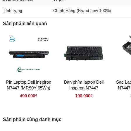
Tình trạng:
Chính Hãng (Brand new 100%)
Sản phẩm liên quan
Pin Laptop Dell Inspiron
Bàn phím laptop Dell
Sạc Lap
N7447 (MR90Y 65Wh)
Inspiron N7447
N7447
7.4
490.000₫
190.000₫
Sản phẩm cùng danh mục