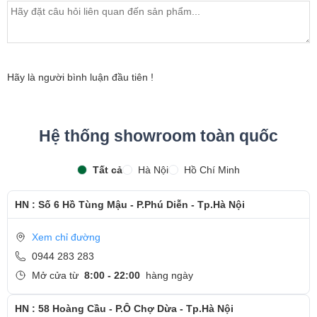
bảo hành sản phẩm
- Khách hàng được xem trực tiếp quá trình thay màn hình
laptop nhanh chóng chỉ trong khoảng 15 - 20 phút.
- Bàn giao máy cho khách hàng
Hãy là người bình luận đầu tiên !
- Sau khi thay màn hình xong, khách hàng sẽ được hướng
dẫn kiểm tra lại màn hình mới
Hệ thống showroom toàn quốc
- Bàn Giao máy lại cho khách hàng !
Tất cả
Hà Nội
Hồ Chí Minh
Cảm ơn quý khách đã dành thời gian tham khảo và
quan tâm tới dịch vụ thay màn hình tại Ngọc Nguyễn
HN : Số 6 Hồ Tùng Mậu - P.Phú Diễn - Tp.Hà Nội
Care
- Hotline
CSKH dịch vụ sửa chữa: 0944-283-283
Xem chỉ đường
0944 283 283
Mở cửa từ
8:00 - 22:00
hàng ngày
HN : 58 Hoàng Cầu - P.Ô Chợ Dừa - Tp.Hà Nội