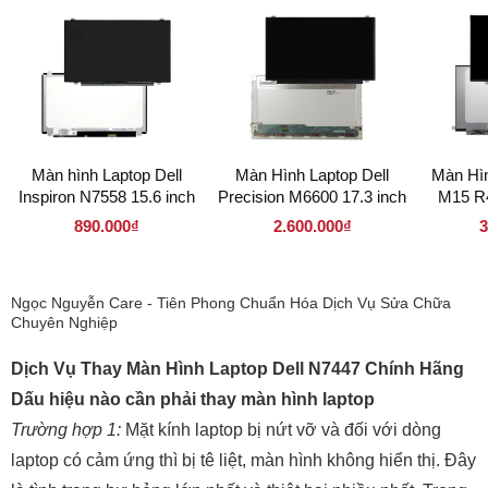
Màn hình Laptop Dell
Màn Hình Laptop Dell
Màn Hìn
Inspiron N7558 15.6 inch
Precision M6600 17.3 inch
M15 R4
LED Mỏng 30 pin (
LED Mỏng 40 pin (
Mỏng
890.000₫
2.600.000₫
3
156LM30P 1920 x 1080 )
173LM40P 1920 x 1080 )
(156LM4
Ngọc Nguyễn Care - Tiên Phong Chuẩn Hóa Dịch Vụ Sửa Chữa
Chuyên Nghiệp
Dịch Vụ Thay Màn Hình Laptop Dell N7447 Chính Hãng
Dấu hiệu nào cần phải thay màn hình laptop
Trường hợp 1:
Mặt kính laptop bị nứt vỡ và đối với dòng
laptop có cảm ứng thì bị tê liệt, màn hình không hiển thị. Đây