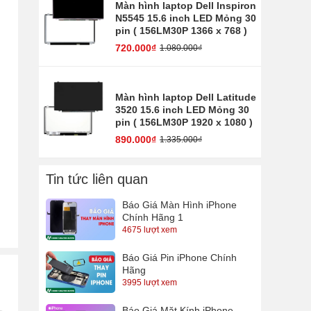
Màn hình laptop Dell Inspiron
N5545 15.6 inch LED Mỏng 30
pin ( 156LM30P 1366 x 768 )
720.000₫
1.080.000₫
Màn hình laptop Dell Latitude
3520 15.6 inch LED Mỏng 30
pin ( 156LM30P 1920 x 1080 )
890.000₫
1.335.000₫
Tin tức liên quan
Báo Giá Màn Hình iPhone
Chính Hãng 1
4675 lượt xem
Báo Giá Pin iPhone Chính
Hãng
3995 lượt xem
Báo Giá Mặt Kính iPhone