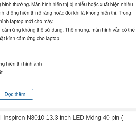
bình thường. Màn hình hiển thị bị nhiễu hoặc xuất hiện nhiều
h không hiển thị rõ ràng hoặc đôi khi là không hiển thị. Trong
hình laptop mới cho máy.
hời cảm ứng không thể sử dụng. Thế nhưng, màn hình vẫn có thể
mặt kính cảm ứng cho laptop
ng hiển thị hình ảnh
ất.
hất.
Đọc thêm
hoặc quá trình đóng mở nắp gập màn hình lâu ngày cũng sẽ gây
 không !!!
l Inspiron N3010 13.3 inch LED Mỏng 40 pin (
p màn hình đứt, vỉ cao áp hỏng, mất nguồn từ mainboard cấp