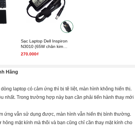
Sạc Laptop Dell Inspiron
N3010 (65W chân kim
7.4mm * 5.0 mm)
270.000₫
ính Hãng
 dòng laptop có cảm ứng thì bị tê liệt, màn hình không hiển thị.
hiều nhất. Trong trường hợp này bạn cần phải tiến hành thay mới
m ứng vẫn sử dụng được, màn hình vẫn hiển thị bình thường.
ư hỏng mặt kính mà thôi và bạn cũng chỉ cần thay mặt kính cho