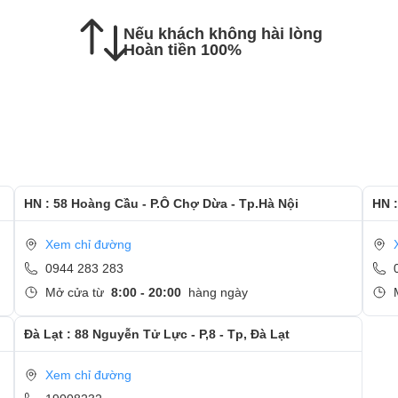
Nếu khách không hài lòng
c hướng dẫn kiểm tra lại màn hình mới
Hoàn tiền 100%
 và quan tâm tới dịch vụ thay màn hình tại Ngọc Nguyễn
HN : 58 Hoàng Cầu - P.Ô Chợ Dừa - Tp.Hà Nội
HN :
Xem chỉ đường
0944 283 283
Mở cửa từ
8:00 - 20:00
hàng ngày
Đà Lạt : 88 Nguyễn Tử Lực - P,8 - Tp, Đà Lạt
Xem chỉ đường