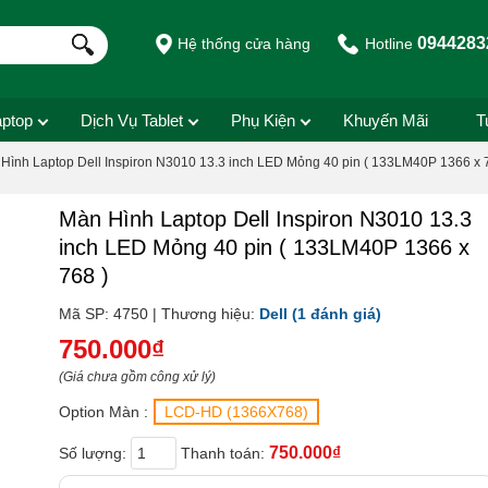
0944283
Hệ thống cửa hàng
Hotline
aptop
Dịch Vụ Tablet
Phụ Kiện
Khuyến Mãi
T
Hình Laptop Dell Inspiron N3010 13.3 inch LED Mỏng 40 pin ( 133LM40P 1366 x 
Màn Hình Laptop Dell Inspiron N3010 13.3
inch LED Mỏng 40 pin ( 133LM40P 1366 x
768 )
Mã SP: 4750 | Thương hiệu:
Dell
(1 đánh giá)
750.000₫
(Giá chưa gồm công xử lý)
Option Màn :
LCD-HD (1366X768)
750.000₫
Số lượng:
Thanh toán: