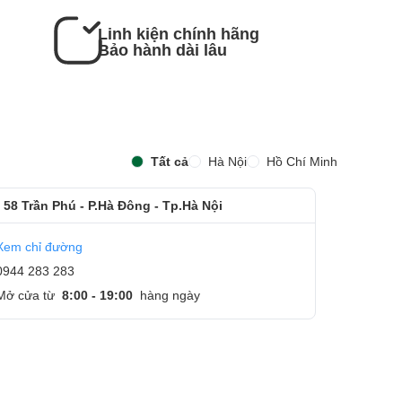
Linh kiện chính hãng
Bảo hành dài lâu
Tất cả
Hà Nội
Hồ Chí Minh
 58 Trần Phú - P.Hà Đông - Tp.Hà Nội
Xem chỉ đường
0944 283 283
Mở cửa từ
8:00 - 19:00
hàng ngày