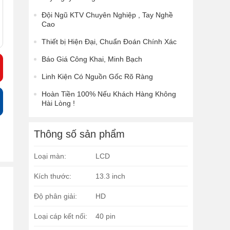
Đội Ngũ KTV Chuyên Nghiệp , Tay Nghề
Cao
Thiết bị Hiện Đại, Chuẩn Đoán Chính Xác
Báo Giá Công Khai, Minh Bạch
Linh Kiện Có Nguồn Gốc Rõ Ràng
Hoàn Tiền 100% Nếu Khách Hàng Không
Hài Lòng !
Thông số sản phẩm
Loại màn:
LCD
Kích thước:
13.3 inch
Độ phân giải:
HD
Loại cáp kết nối:
40 pin