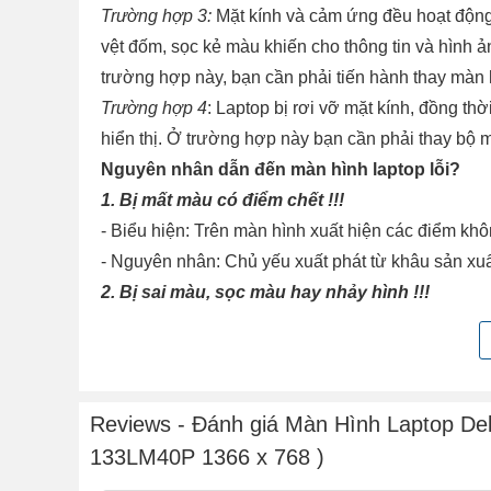
Trường hợp 3:
Mặt kính và cảm ứng đều hoạt động 
vệt đốm, sọc kẻ màu khiến cho thông tin và hình ản
trường hợp này, bạn cần phải tiến hành thay màn 
Trường hợp 4
: Laptop bị rơi vỡ mặt kính, đồng t
hiển thị. Ở trường hợp này bạn cần phải thay bộ 
Nguyên nhân dẫn đến màn hình laptop lỗi?
1. Bị mất màu có điểm chết !!!
- Biểu hiện: Trên màn hình xuất hiện các điểm khô
- Nguyên nhân: Chủ yếu xuất phát từ khâu sản xu
2. Bị sai màu, sọc màu hay nhảy hình !!!
- Biểu hiện: Màn hình chuyển sang một màu duy n
- Nguyên nhân: Có thể do lỗi ở bộ phận socket, 
tình trạng lỏng cáp.
3. Bị sọc ngang sọc dọc, đỏ nền hay lúc có lúc
Reviews - Đánh giá Màn Hình Laptop Del
- Nguyên nhân: Đèn cao áp của màn hình hỏng, cá
133LM40P 1366 x 768 )
lên