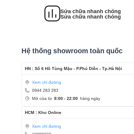
- Bàn giao máy cho khách hàng
Sửa chữa nhanh chóng
- Sau khi thay màn hình xong, khách hàng sẽ đượ
Sửa chữa nhanh chóng
- Bàn Giao máy lại cho khách hàng !
Cảm ơn quý khách đã dành thời gian tham khảo
Care
Hệ thống showroom toàn quốc
- Hotline
CSKH dịch vụ sửa chữa: 0944-283-283
HN : Số 6 Hồ Tùng Mậu - P.Phú Diễn - Tp.Hà Nội
Xem chỉ đường
0944 283 283
Mở cửa từ
8:00 - 22:00
hàng ngày
HCM : Kho Online
Xem chỉ đường