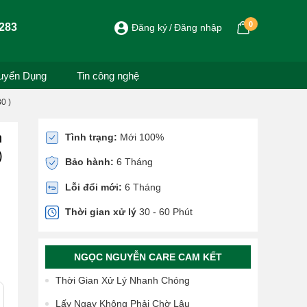
0
283
Đăng ký
Đăng nhập
uyển Dụng
Tin công nghệ
0 )
h
Tình trạng:
Mới 100%
)
Bảo hành:
6 Tháng
Lỗi đổi mới:
6 Tháng
Thời gian xử lý
30 - 60 Phút
NGỌC NGUYỄN CARE CAM KẾT
Thời Gian Xử Lý Nhanh Chóng
Lấy Ngay Không Phải Chờ Lâu