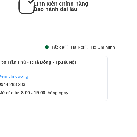
Linh kiện chính hãng
Bảo hành dài lâu
Tất cả
Hà Nội
Hồ Chí Minh
 58 Trần Phú - P.Hà Đông - Tp.Hà Nội
Xem chỉ đường
0944 283 283
Mở cửa từ
8:00 - 19:00
hàng ngày