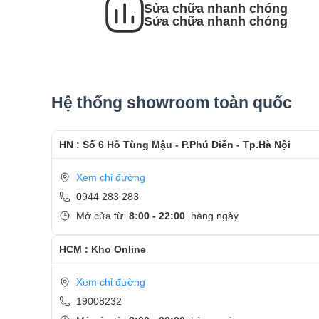
Sửa chữa nhanh chóng
- Sau khi thay màn hình xong, khách hàng sẽ đượ
Sửa chữa nhanh chóng
- Bàn Giao máy lại cho khách hàng !
Cảm ơn quý khách đã dành thời gian tham khảo
Care
Hệ thống showroom toàn quốc
- Hotline
CSKH dịch vụ sửa chữa: 0944-283-283
HN : Số 6 Hồ Tùng Mậu - P.Phú Diễn - Tp.Hà Nội
Xem chỉ đường
0944 283 283
Mở cửa từ
8:00 - 22:00
hàng ngày
HCM : Kho Online
Xem chỉ đường
19008232