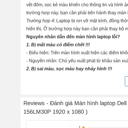
vệt đốm, sọc kẻ màu khiến cho thông tin và hình ản
trường hợp này, bạn cần phải tiến hành thay màn 
Trường hợp 4
: Laptop bị rơi vỡ mặt kính, đồng t
hiển thị. Ở trường hợp này bạn cần phải thay bộ 
Nguyên nhân dẫn đến màn hình laptop lỗi?
1. Bị mất màu có điểm chết !!!
- Biểu hiện: Trên màn hình xuất hiện các điểm khô
- Nguyên nhân: Chủ yếu xuất phát từ khâu sản xu
2. Bị sai màu, sọc màu hay nhảy hình !!!
- Biểu hiện: Màn hình chuyển sang một màu duy n
- Nguyên nhân: Có thể do lỗi ở bộ phận socket, 
tình trạng lỏng cáp.
3. Bị sọc ngang sọc dọc, đỏ nền hay lúc có lúc
Reviews - Đánh giá Màn hình laptop Dell
- Nguyên nhân: Đèn cao áp của màn hình hỏng, cá
156LM30P 1920 x 1080 )
lên
4. Bị đứt nét, màn hình bị ố hoặc đốm mờ !!!
1