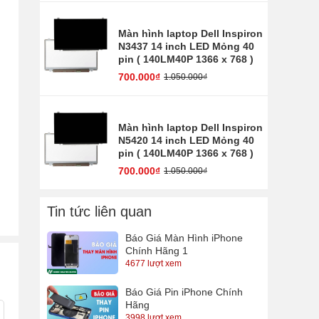
Màn hình laptop Dell Inspiron
N3437 14 inch LED Mỏng 40
pin ( 140LM40P 1366 x 768 )
700.000₫
1.050.000₫
Màn hình laptop Dell Inspiron
N5420 14 inch LED Mỏng 40
pin ( 140LM40P 1366 x 768 )
700.000₫
1.050.000₫
Tin tức liên quan
Báo Giá Màn Hình iPhone
Chính Hãng 1
4677 lượt xem
Báo Giá Pin iPhone Chính
Hãng
3998 lượt xem