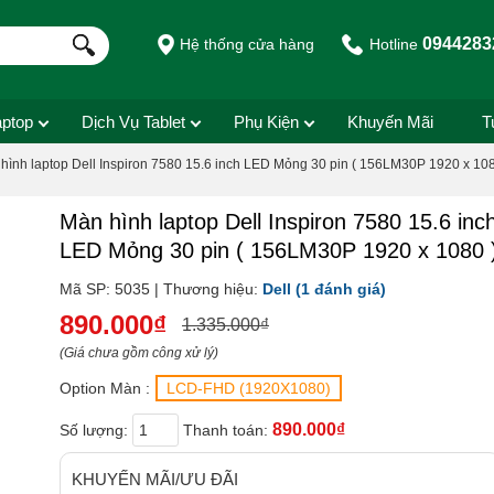
0944283
Hệ thống cửa hàng
Hotline
aptop
Dịch Vụ Tablet
Phụ Kiện
Khuyến Mãi
T
hình laptop Dell Inspiron 7580 15.6 inch LED Mỏng 30 pin ( 156LM30P 1920 x 108
Màn hình laptop Dell Inspiron 7580 15.6 inc
LED Mỏng 30 pin ( 156LM30P 1920 x 1080 
Mã SP: 5035 | Thương hiệu:
Dell
(1 đánh giá)
890.000₫
1.335.000₫
(Giá chưa gồm công xử lý)
Option Màn :
LCD-FHD (1920X1080)
890.000₫
Số lượng:
Thanh toán:
KHUYẾN MÃI/ƯU ĐÃI