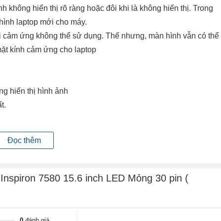
h không hiển thị rõ ràng hoặc đôi khi là không hiển thị. Trong
hình laptop mới cho máy.
hời cảm ứng không thể sử dụng. Thế nhưng, màn hình vẫn có thể
mặt kính cảm ứng cho laptop
ng hiển thị hình ảnh
ất.
hất.
Đọc thêm
hoặc quá trình đóng mở nắp gập màn hình lâu ngày cũng sẽ gây
 không !!!
 Inspiron 7580 15.6 inch LED Mỏng 30 pin (
p màn hình đứt, vỉ cao áp hỏng, mất nguồn từ mainboard cấp
0
đánh giá