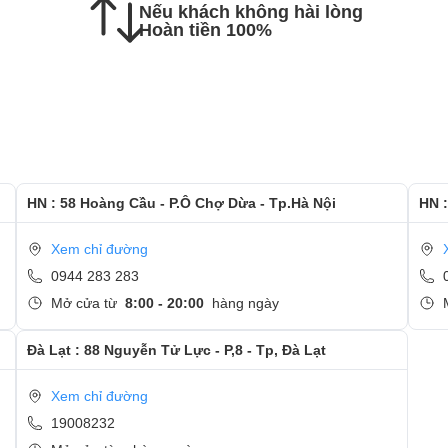
Nếu khách không hài lòng
c hướng dẫn kiểm tra lại màn hình mới
Hoàn tiền 100%
 và quan tâm tới dịch vụ thay màn hình tại Ngọc Nguyễn
HN : 58 Hoàng Cầu - P.Ô Chợ Dừa - Tp.Hà Nội
HN :
Xem chỉ đường
0944 283 283
Mở cửa từ
8:00 - 20:00
hàng ngày
Đà Lạt : 88 Nguyễn Tử Lực - P,8 - Tp, Đà Lạt
Xem chỉ đường
19008232