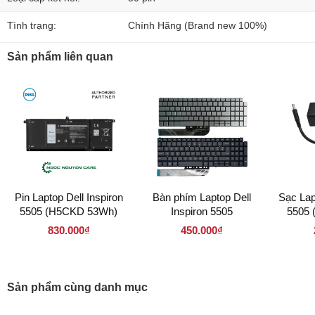
Tình trạng:
Chính Hãng (Brand new 100%)
Sản phẩm liên quan
Pin Laptop Dell Inspiron
Bàn phím Laptop Dell
Sạc Lap
5505 (H5CKD 53Wh)
Inspiron 5505
5505 
4.
830.000₫
450.000₫
Sản phẩm cùng danh mục