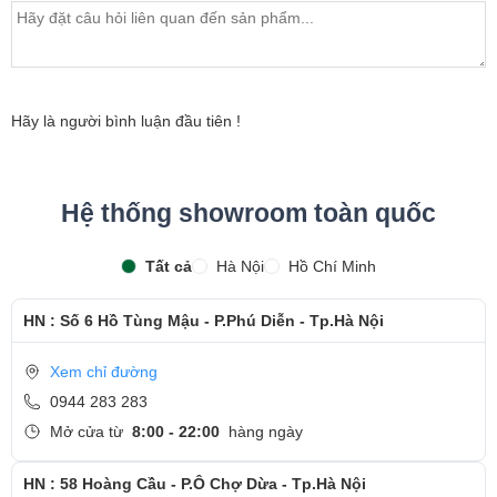
bảo hành sản phẩm
- Khách hàng được xem trực tiếp quá trình thay màn hình
laptop nhanh chóng chỉ trong khoảng 15 - 20 phút.
- Bàn giao máy cho khách hàng
Hãy là người bình luận đầu tiên !
- Sau khi thay màn hình xong, khách hàng sẽ được hướng
dẫn kiểm tra lại màn hình mới
Hệ thống showroom toàn quốc
- Bàn Giao máy lại cho khách hàng !
Tất cả
Hà Nội
Hồ Chí Minh
Cảm ơn quý khách đã dành thời gian tham khảo và
quan tâm tới dịch vụ thay màn hình tại Ngọc Nguyễn
HN : Số 6 Hồ Tùng Mậu - P.Phú Diễn - Tp.Hà Nội
Care
Xem chỉ đường
- Hotline
CSKH dịch vụ sửa chữa: 0944-283-283
0944 283 283
Mở cửa từ
8:00 - 22:00
hàng ngày
HN : 58 Hoàng Cầu - P.Ô Chợ Dừa - Tp.Hà Nội