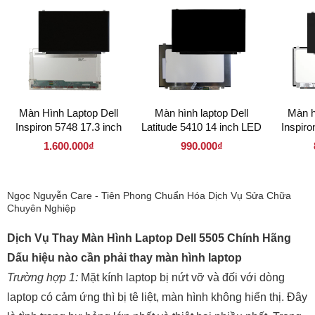
Màn Hình Laptop Dell
Màn hình laptop Dell
Màn h
Inspiron 5748 17.3 inch
Latitude 5410 14 inch LED
Inspiro
LED Mỏng 40 pin (
Mỏng 30 pin ( 140LM30P
LED 
1.600.000₫
990.000₫
173LM40P 1920 x 1080 )
1920 x 1080 )
156LM30
Ngọc Nguyễn Care - Tiên Phong Chuẩn Hóa Dịch Vụ Sửa Chữa
Chuyên Nghiệp
Dịch Vụ Thay Màn Hình Laptop Dell 5505 Chính Hãng
Dấu hiệu nào cần phải thay màn hình laptop
Trường hợp 1:
Mặt kính laptop bị nứt vỡ và đối với dòng
laptop có cảm ứng thì bị tê liệt, màn hình không hiển thị. Đây