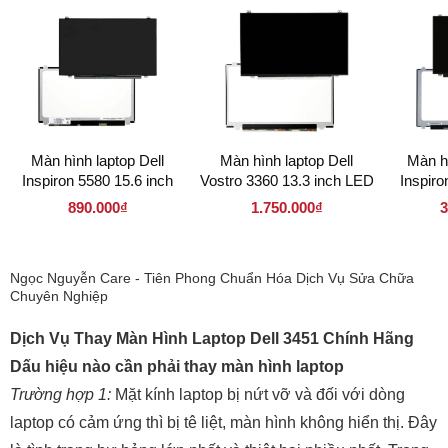
Màn hình laptop Dell
Màn hình laptop Dell
Màn h
Inspiron 5580 15.6 inch
Vostro 3360 13.3 inch LED
Inspiro
LED Mỏng 30 pin (
Mỏng 30 pin ( 133LM30P
LED 
890.000₫
1.750.000₫
3
156LM30P 1920 x 1080 )
1920 x 1080 )
173LM30
Ngọc Nguyễn Care - Tiên Phong Chuẩn Hóa Dịch Vụ Sửa Chữa
Chuyên Nghiệp
Dịch Vụ Thay Màn Hình Laptop Dell 3451 Chính Hãng
Dấu hiệu nào cần phải thay màn hình laptop
Trường hợp 1:
Mặt kính laptop bị nứt vỡ và đối với dòng
laptop có cảm ứng thì bị tê liệt, màn hình không hiển thị. Đây