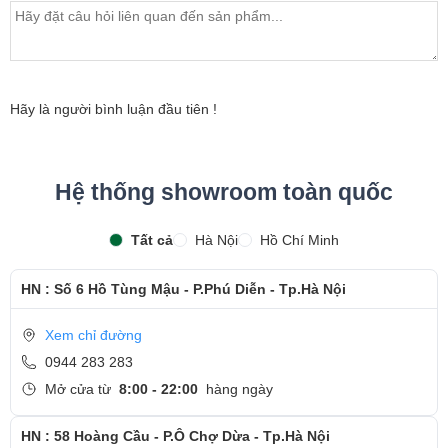
bảo hành sản phẩm
- Khách hàng được xem trực tiếp quá trình thay màn hình
laptop nhanh chóng chỉ trong khoảng 15 - 20 phút.
- Bàn giao máy cho khách hàng
Hãy là người bình luận đầu tiên !
- Sau khi thay màn hình xong, khách hàng sẽ được hướng
dẫn kiểm tra lại màn hình mới
Hệ thống showroom toàn quốc
- Bàn Giao máy lại cho khách hàng !
Tất cả
Hà Nội
Hồ Chí Minh
Cảm ơn quý khách đã dành thời gian tham khảo và
quan tâm tới dịch vụ thay màn hình tại Ngọc Nguyễn
HN : Số 6 Hồ Tùng Mậu - P.Phú Diễn - Tp.Hà Nội
Care
- Hotline
CSKH dịch vụ sửa chữa: 0944-283-283
Xem chỉ đường
0944 283 283
Mở cửa từ
8:00 - 22:00
hàng ngày
HN : 58 Hoàng Cầu - P.Ô Chợ Dừa - Tp.Hà Nội