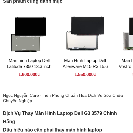
Sản phẩm cùng danh mục
Màn hình Laptop Dell
Màn Hình Laptop Dell
Màn h
Latitude 7350 13.3 inch
Alienware M15 R3 15.6
Vostro
LED Mỏng 30 pin (
inch LED mỏng 40 Pin
LED
1.600.000₫
1.550.000₫
133LM30P 1366 x 768 )
144Hz ( 156LM40P144HZ
156LD4
1920 x 1080 )
Ngọc Nguyễn Care - Tiên Phong Chuẩn Hóa Dịch Vụ Sửa Chữa
Chuyên Nghiệp
Dịch Vụ Thay Màn Hình Laptop Dell G3 3579 Chính
Hãng
Dấu hiệu nào cần phải thay màn hình laptop