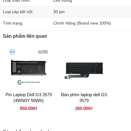
Loại màn hình:
Led mỏng
Loại cáp kết nối:
30 pin
Tình trạng:
Chính Hãng (Brand new 100%)
Sản phẩm liên quan
Pin Laptop Dell G3 3579
Bàn phím laptop dell G3
(4WN0Y 56Wh)
3579
850.000₫
260.000₫