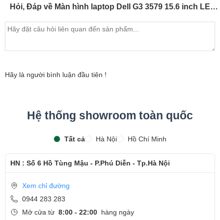
- Kĩ Thuật viên tiến hành tay màn cho laptop
Hỏi, Đáp về Màn hình laptop Dell G3 3579 15.6 inch LED Mỏng 30 pin ( 156LM30P 1920 x 1080 )
- Màn hình thay chuẩn chính hãng theo mã máy , dán tem
bảo hành sản phẩm
- Khách hàng được xem trực tiếp quá trình thay màn hình
laptop nhanh chóng chỉ trong khoảng 15 - 20 phút.
Hãy là người bình luận đầu tiên !
- Bàn giao máy cho khách hàng
- Sau khi thay màn hình xong, khách hàng sẽ được hướng
Hệ thống showroom toàn quốc
dẫn kiểm tra lại màn hình mới
- Bàn Giao máy lại cho khách hàng !
Tất cả
Hà Nội
Hồ Chí Minh
Cảm ơn quý khách đã dành thời gian tham khảo và
HN : Số 6 Hồ Tùng Mậu - P.Phú Diễn - Tp.Hà Nội
quan tâm tới dịch vụ thay màn hình tại Ngọc Nguyễn
Care
Xem chỉ đường
- Hotline
CSKH dịch vụ sửa chữa: 0944-283-283
0944 283 283
Mở cửa từ
8:00 - 22:00
hàng ngày