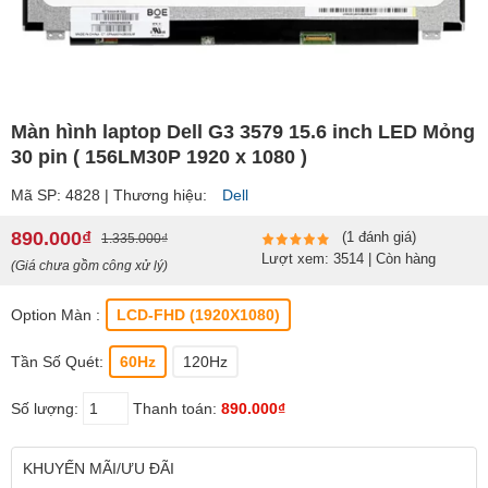
Màn hình laptop Dell G3 3579 15.6 inch LED Mỏng
30 pin ( 156LM30P 1920 x 1080 )
Mã SP: 4828 | Thương hiệu:
Dell
890.000₫
(1 đánh giá)
1.335.000₫
Lượt xem: 3514 | Còn hàng
(Giá chưa gồm công xử lý)
Option Màn :
LCD-FHD (1920X1080)
Tần Số Quét:
60Hz
120Hz
Số lượng:
Thanh toán:
890.000₫
KHUYẾN MÃI/ƯU ĐÃI