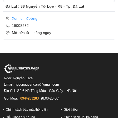
Đà Lạt : 88 Nguyễn Tử Lực - P,8 - Tp, Đà Lạt
Xem chỉ đường
19008232
Mở cửa từ
hàng ngày
Ngọc Nguyễn Care
Email: ngocnguyencare@gmail.com
Địa Chỉ: Số 6 Hồ Tùng Mậu - Cầu Giấy - Hà Nội
Gọi Mua:
0944283283
(8:00-20:00)
Chính sách bảo mật thông tin
Giới thiệu
Điều khoản sử dụng
Chính sách đổi trả hàng