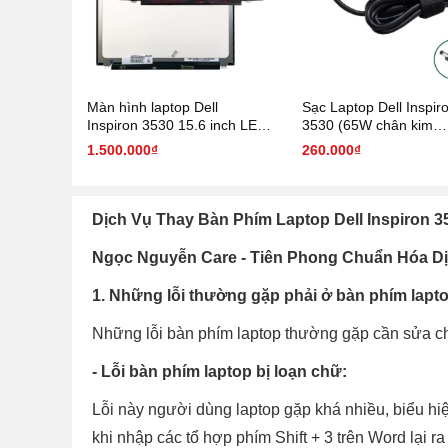
Màn hình laptop Dell
Sạc Laptop Dell Inspir
Inspiron 3530 15.6 inch LED
3530 (65W chân kim
Mỏng 40 pin ( 156LM40P
4.5mm*3.0mm)
1.500.000₫
260.000₫
1920 x 1080 )
Dịch Vụ Thay Bàn Phím Laptop Dell Inspiron 
Ngọc Nguyễn Care - Tiên Phong Chuẩn Hóa 
1. Những lỗi thường gặp phải ở bàn phím lapt
Những lỗi bàn phím laptop thường gặp cần sửa ch
- Lỗi bàn phím laptop bị loạn chữ:
Lỗi này người dùng laptop gặp khá nhiều, biểu hiệ
khi nhập các tổ hợp phím Shift + 3 trên Word lại ra 