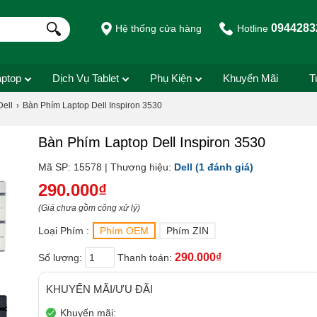
0944283
Hệ thống cửa hàng
Hotline
aptop
Dịch Vụ Tablet
Phụ Kiện
Khuyến Mãi
T
Dell
Bàn Phím Laptop Dell Inspiron 3530
Bàn Phím Laptop Dell Inspiron 3530
Mã SP: 15578 | Thương hiệu:
Dell
(1 đánh giá)
290.000₫
(Giá chưa gồm công xử lý)
Loại Phím :
Phím OEM
Phím ZIN
290.000₫
Số lượng:
Thanh toán:
KHUYẾN MÃI/ƯU ĐÃI
Khuyến mãi: