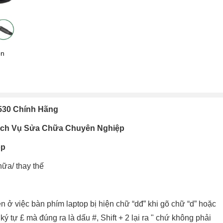
on
3530 Chính Hãng
Dịch Vụ Sửa Chữa Chuyên Nghiệp
op
ữa/ thay thế
n ở việc bàn phím laptop bị hiện chữ “dđ” khi gõ chữ “d” hoặc
ký tự £ mà đúng ra là dấu #, Shift + 2 lại ra " chứ không phải