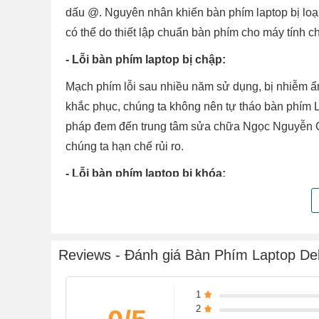
dấu @. Nguyên nhân khiến bàn phím laptop bị loạ
có thể do thiết lập chuẩn bàn phím cho máy tính ch
- Lỗi bàn phím laptop bị chập:
Mạch phím lỗi sau nhiều năm sử dụng, bị nhiễm ẩ
khắc phục, chúng ta không nên tự tháo bàn phím La
pháp đem đến trung tâm sửa chữa Ngọc Nguyễn Car
chúng ta hạn chế rủi ro.
- Lỗi bàn phím laptop bị khóa:
Lỗi này thì không đáng lo lắm bởi vì có thể trong 
hợp phím tắt nào đó để bật chức năng Make the key
được.
Reviews - Đánh giá Bàn Phím Laptop Del
- Lỗi bàn phím laptop bị đơ:
Nguyên nhân khiến cho bàn phím laptop bị đơ có th
1
2
bị lỗi. Nếu như sau khi khởi động lại máy tính mà