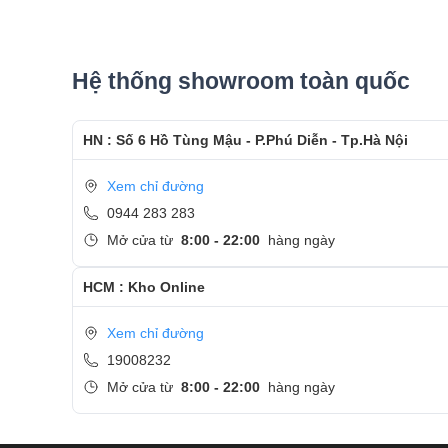
Bước 2: Chẩn đoán chính xác lỗi bàn phím laptop 
Bước 3: Báo giá thay bàn phím laptop và nhận đ
Hệ thống showroom toàn quốc
Bước 4: Tiến hành thay bàn phím laptop và dưới 
Bước 5: Dán tem Bảo hành sản phẩm.
HN : Số 6 Hồ Tùng Mậu - P.Phú Diễn - Tp.Hà Nội
Bước 6: Khởi động máy, kiểm tra và để khách test
Xem chỉ đường
Cảm ơn quý khách đã dành thời gian tham khảo
0944 283 283
Care
Mở cửa từ
8:00 - 22:00
hàng ngày
- Hotline
CSKH dịch vụ sửa chữa: 0944-283-283
HCM : Kho Online
Xem chỉ đường
19008232
Mở cửa từ
8:00 - 22:00
hàng ngày