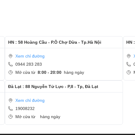
và đưa ra giải pháp khắc phục.
ược sự đồng ý của khách hàng.
sự chứng kiến của khách hàng.
HN : 58 Hoàng Cầu - P.Ô Chợ Dừa - Tp.Hà Nội
HN :
 lại bàn phím mới.
Xem chỉ đường
 và quan tâm tới dịch vụ thay bàn phím tại Ngọc Nguyễn
0944 283 283
Mở cửa từ
8:00 - 20:00
hàng ngày
Đà Lạt : 88 Nguyễn Tử Lực - P,8 - Tp, Đà Lạt
Xem chỉ đường
19008232
Mở cửa từ
hàng ngày